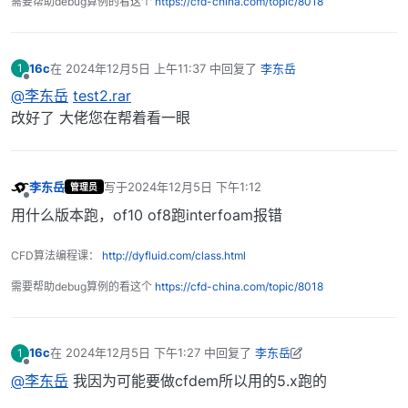
需要帮助debug算例的看这个
https://cfd-china.com/topic/8018
16c
在
2024年12月5日 上午11:37
中回复了
李东岳
1
最后由 编辑
离线
@李东岳
test2.rar
改好了 大佬您在帮着看一眼
李东岳
写于
2024年12月5日 下午1:12
管理员
最后由 编辑
离线
用什么版本跑，of10 of8跑interfoam报错
CFD算法编程课：
http://dyfluid.com/class.html
需要帮助debug算例的看这个
https://cfd-china.com/topic/8018
16c
在
2024年12月5日 下午1:27
中回复了
李东岳
1
最后由 16c 编辑
2024年12月5日 下午9:28
离线
@李东岳
我因为可能要做cfdem所以用的5.x跑的