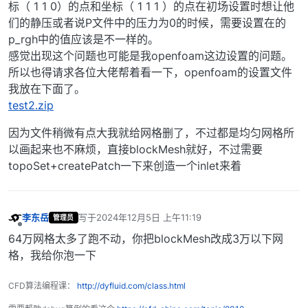
标（ 1 1 0）的点和坐标（ 1 1 1 ）的点在初场设置时想让他
们的静压或者说P文件中的压力为0的时候，需要设置在的
p_rgh中的值应该是不一样的。
感觉出现这个问题也可能是我openfoam这边设置的问题。
所以也得请求各位大佬帮着看一下，openfoam的设置文件
我放在下面了。
test2.zip
因为文件稍微有点大我就给网格删了，不过都是均匀网格所
以画起来也不麻烦，直接blockMesh就好，不过需要
topoSet+createPatch一下来创造一个inlet来着
李东岳
写于
2024年12月5日 上午11:19
管理员
最后由 编辑
离线
64万网格太多了跑不动，你把blockMesh改成3万以下网
格，我给你泡一下
CFD算法编程课：
http://dyfluid.com/class.html