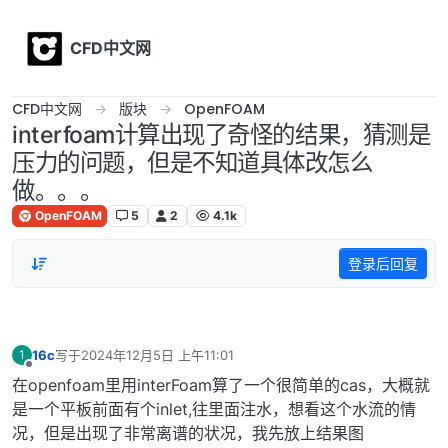
Skip to content
CFD中文网
CFD中文网
版块
OpenFOAM
interfoam计算出现了奇怪的结果，猜测是
压力的问题，但是不知道具体改怎么
做。。。
OpenFOAM
5
2
4.1k
登录后回复
16c
写于
2024年12月5日 上午11:01
1
最后由 编辑
离线
在openfoam里用interFoam算了一个很简单的cas，大概就
是一个平板前面有个inlet,往里面注水，想看这个水流的情
况，但是出现了非常离谱的状况，我先放上结果图