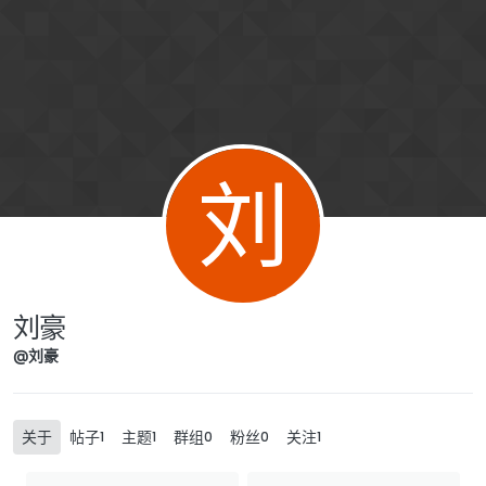
Skip to content
刘
刘豪
@刘豪
关于
帖子
主题
群组
粉丝
关注
1
1
0
0
1