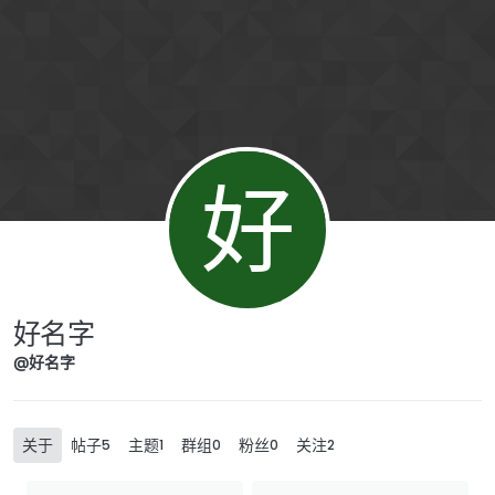
Skip to content
好
好名字
@好名字
关于
帖子
主题
群组
粉丝
关注
5
1
0
0
2