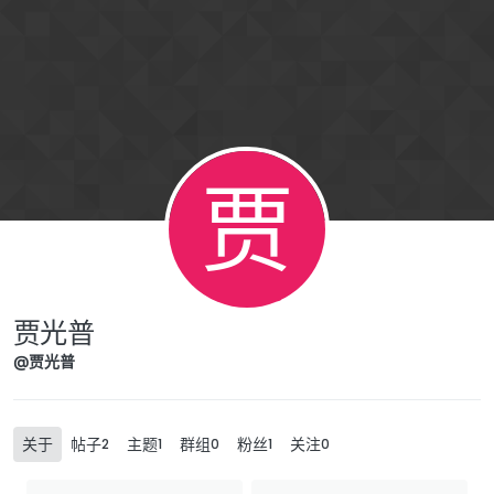
Skip to content
贾
贾光普
@贾光普
关于
帖子
主题
群组
粉丝
关注
2
1
0
1
0