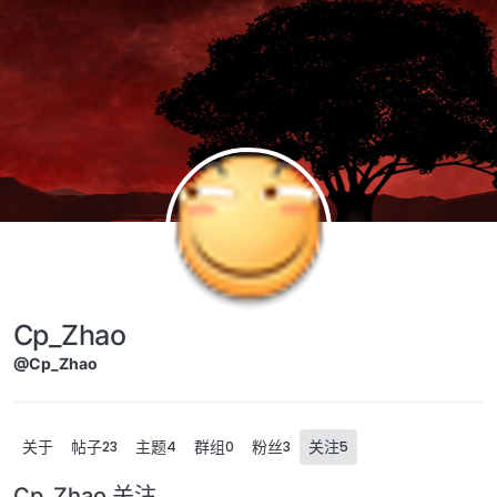
Skip to content
Cp_Zhao
@Cp_Zhao
关于
帖子
主题
群组
粉丝
关注
23
4
0
3
5
Cp_Zhao 关注