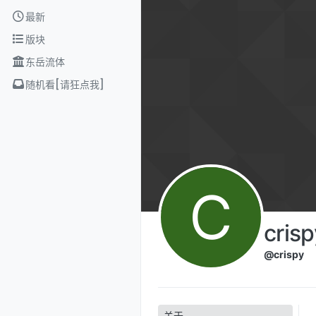
Skip to content
最新
版块
东岳流体
随机看[请狂点我]
C
crisp
@crispy