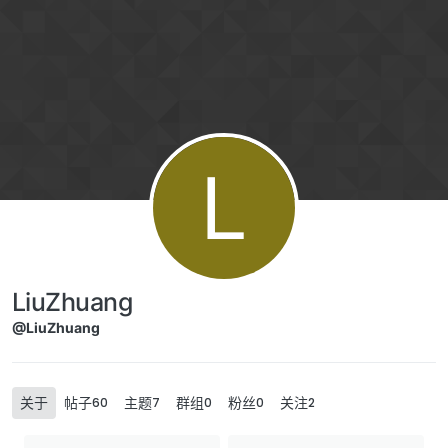
Skip to content
L
LiuZhuang
@LiuZhuang
关于
帖子
主题
群组
粉丝
关注
60
7
0
0
2