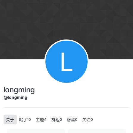
Skip to content
L
longming
@longming
关于
帖子
主题
群组
粉丝
关注
10
4
0
0
0