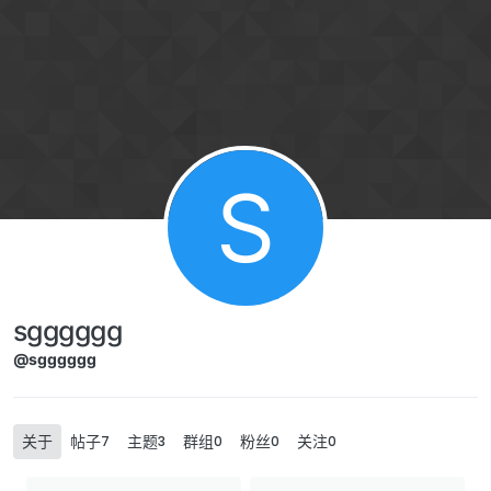
Skip to content
S
sgggggg
@sgggggg
关于
帖子
主题
群组
粉丝
关注
7
3
0
0
0