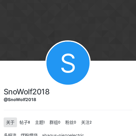
Skip to content
S
SnoWolf2018
@SnoWolf2018
关于
帖子
主题
群组
粉丝
关注
8
1
0
0
2
多相流、煤粉燃烧、abaqus-piezoelectric