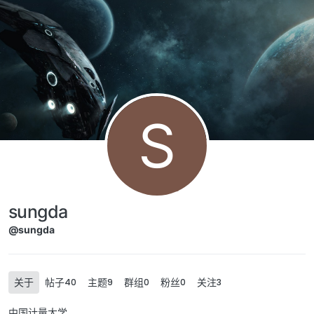
Skip to content
S
sungda
@sungda
关于
帖子
主题
群组
粉丝
关注
40
9
0
0
3
中国计量大学