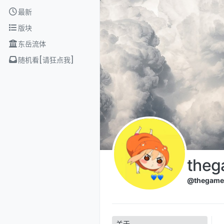
Skip to content
最新
版块
东岳流体
随机看[请狂点我]
the
@thegame