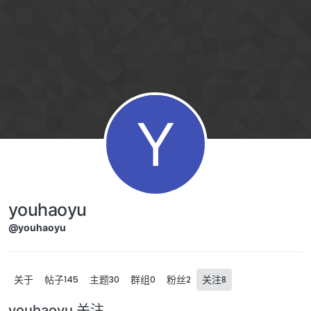
Skip to content
Y
youhaoyu
@youhaoyu
关于
帖子
主题
群组
粉丝
关注
145
30
0
2
8
youhaoyu 关注