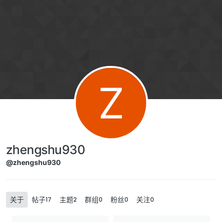
Skip to content
Z
zhengshu930
@zhengshu930
关于
帖子
主题
群组
粉丝
关注
17
2
0
0
0