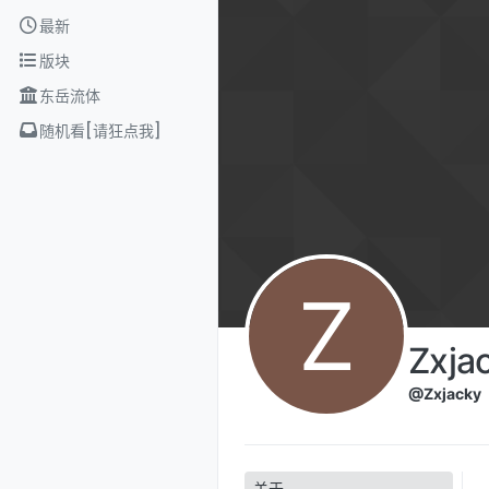
Skip to content
最新
版块
东岳流体
随机看[请狂点我]
Z
Zxja
@Zxjacky