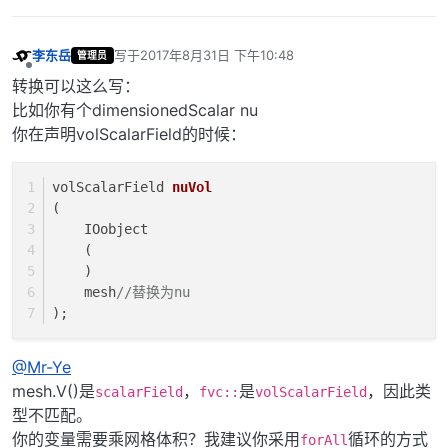
李东岳
写于
2017年8月31日 下午10:48
管理员
最后由 编辑
离线
转换可以这么写：
比如你有个dimensionedScalar nu
你在声明volScalarField的时候：
volScalarField 
nuVol
(
    IOobject
    (
    )
    mesh
//替换为nu
)
;
@Mr-Ye
mesh.V()是
，
是
，因此类
scalarField
fvc::
volScalarField
型不匹配。
你的变量需要乘网格体积？我建议你采用
循环的方式
forAll