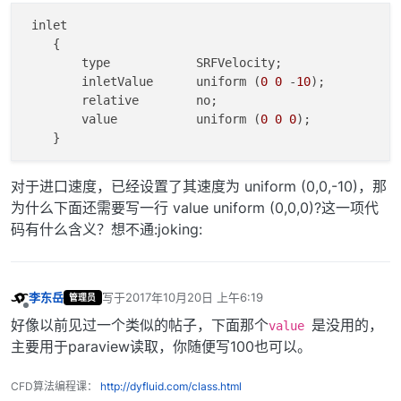
boundaryField

 inlet

    {

    inlet

        type            SRFVelocity;

    {

        inletValue      uniform (
0
0
 -
10
);

        type            SRFVelocity;

        relative        no;

        inletValue      uniform (0 0 -10);

        value           uniform (
0
0
0
);

        relative        no;

        value           uniform (0 0 0);

    }

对于进口速度，已经设置了其速度为 uniform (0,0,-10)，那
    outlet

为什么下面还需要写一行 value uniform (0,0,0)?这一项代
    {

码有什么含义？想不通:joking:
        type            pressureInletOutletVelocity;

        value           $internalField;

    }

    innerWall

李东岳
写于
2017年10月20日 上午6:19
管理员
最后由 编辑
    {

离线
好像以前见过一个类似的帖子，下面那个
是没用的，
        type            noSlip;

value
    }

主要用于paraview读取，你随便写100也可以。
    outerWall

    {

CFD算法编程课：
http://dyfluid.com/class.html
        type            SRFVelocity;
