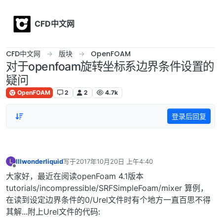
Skip to content
CFD中文网
CFD中文网
版块
OpenFOAM
对于openfoam旋转坐标系边界条件设置的
疑问
OpenFOAM
2
2
4.7k
登录后回复
lllwonderliquid
写于
2017年10月20日 上午4:40
L
最后由 编辑
离线
大家好，最近在阅读openFoam 4.1版本
tutorials/incompressible/SRFSimpleFoam/mixer 算例，
在读到设定边界条件的0/Urel文件时有个地方一直百思不得
其解...附上Urel文件的代码: