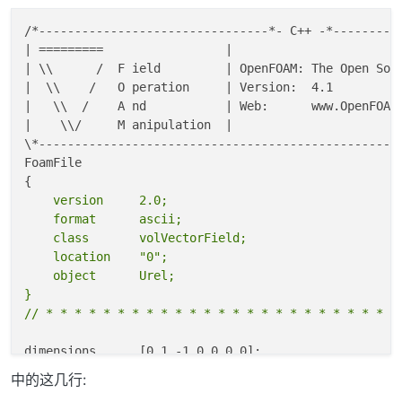
/
*--------------------------------*
- C++ -
*---------
| =========                 |                        
| \\      /  F ield         | OpenFOAM: The Open Sour
|  \\    /   O peration     | Version:  4.1          
|   \\  /    A nd           | Web:      www.OpenFOAM.
|    \\/     M anipulation  |                        
\
*--------------------------------------------------
FoamFile

    version     2.0;

    format      ascii;

    class       volVectorField;

    location    "0";

    object      Urel;

}

dimensions      [0 1 -1 0 0 0 0];

中的这几行:
internalField   uniform (0 0 -10);
