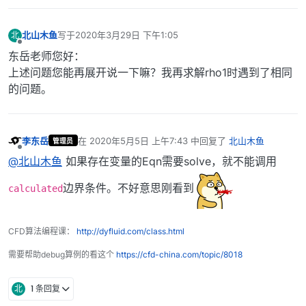
#
0
  Foam::error::
printStack
(Foam::Ostream&) at ??:?

#
1
  Foam::error::
abort
() at ??:?

北山木鱼
写于
2020年3月29日 下午1:05
北
#
2
  Foam::calculatedFvPatchField<double>::
gradientIn
最后由 编辑
离线
#
3
  Foam::fv::gaussLaplacianScheme<double, Foam::Sym
东岳老师您好：
#
4
  Foam::fv::gaussLaplacianScheme<double, double>::
上述问题您能再展开说一下嘛？我再求解rho1时遇到了相同
#
5
  Foam::fv::laplacianScheme<double, double>::
fvmLa
的问题。
#
6
  Foam::tmp<Foam::fvMatrix<double> > Foam::fvm::la
#
7
  Foam::tmp<Foam::fvMatrix<double> > Foam::fvm::la
#
8
  ? at ??:?

#
9
  __libc_start_main 
in
"/lib/x86_64-linux-gnu/libc
李东岳
在
2020年5月5日 上午7:43
中回复了
北山木鱼
管理员
最后由 编辑
#
10
  ? at ??:?

离线
@北山木鱼
如果存在变量的Eqn需要solve，就不能调用
已放弃 (核心已转储)

边界条件。不好意思刚看到
calculated
CFD算法编程课：
http://dyfluid.com/class.html
需要帮助debug算例的看这个
https://cfd-china.com/topic/8018
北
1 条回复