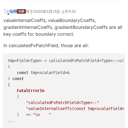
马乔
写于
2020年5月13日 上午5:01
大神
最后由 编辑
离线
valueInternalCoeffs, valueBoundaryCoeffs,
gradientInternalCoeffs, gradientBoundaryCoeffs are all
key coeffs for boundary correct.
In calculatedFvPatchField, those are all:
tmp<Field<Type> > calculatedFvPatchField<Type>::
valu
(

const
 tmp<scalarField>&

) 
const
{

FatalErrorIn
    (

"calculatedFvPatchField<Type>::"
"valueInternalCoeffs(const tmp<scalarField>&
    )   << 
"\n    "