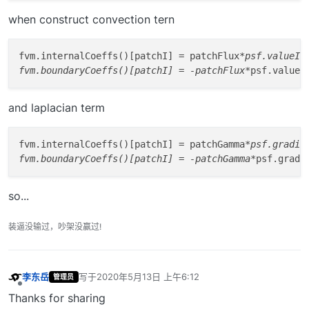
when construct convection tern
fvm.internalCoeffs()[patchI] = patchFlux
*psf.valueInt
fvm.boundaryCoeffs()[patchI] = -patchFlux*
and laplacian term
fvm.internalCoeffs()[patchI] = patchGamma
*psf.gradien
fvm.boundaryCoeffs()[patchI] = -patchGamma*
so...
装逼没输过，吵架没赢过!
李东岳
写于
2020年5月13日 上午6:12
管理员
最后由 编辑
离线
Thanks for sharing