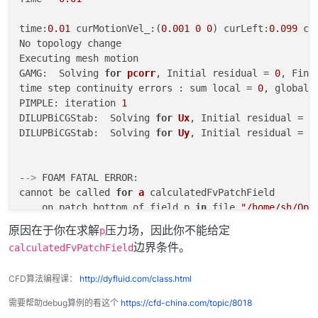
time:
0.01
 curMotionVel_:(
0.001
0
0
) curLeft:
0.099
 cu
No topology change

Executing mesh motion

GAMG:  Solving 
for
pcorr
, Initial residual = 
0
, Fina
time step continuity errors : sum local = 
0
, global 
PIMPLE: iteration 
1
DILUPBiCGStab:  Solving 
for
Ux
, Initial residual = 
0
DILUPBiCGStab:  Solving 
for
Uy
, Initial residual = 
0
-
->
 FOAM FATAL ERROR: 

cannot be called 
for
a
 calculatedFvPatchField

    on patch bottom of field p 
in
 file 
"/home/sh/Ope
    You are probably trying to solve 
for
a
 field wit
原因在于你在求解
压力场，因此你不能给定
p
边界条件。
calculatedFvPatchField
From
 function Foam::tmp<Foam::Field<Type> > Foam
in
 file fields/fvPatchFields/basic/calculated/ca
CFD算法编程课：
http://dyfluid.com/class.html
FOAM aborting

需要帮助debug算例的看这个
https://cfd-china.com/topic/8018