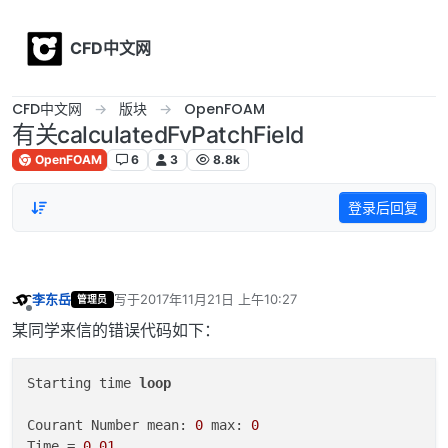
Skip to content
CFD中文网
CFD中文网
版块
OpenFOAM
有关calculatedFvPatchField
OpenFOAM
6
3
8.8k
登录后回复
李东岳
写于
2017年11月21日 上午10:27
管理员
最后由 编辑
离线
某同学来信的错误代码如下：
Starting time 
loop
Courant Number mean: 
0
 max: 
0
Time = 
0.01