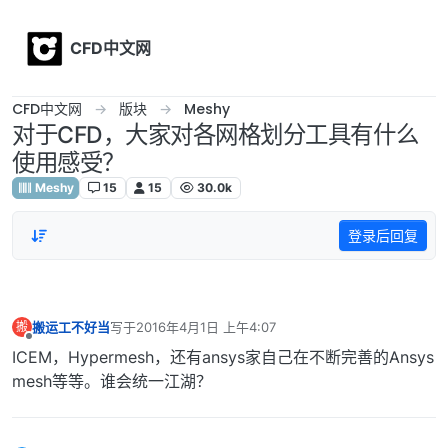
Skip to content
CFD中文网
CFD中文网
版块
Meshy
对于CFD，大家对各网格划分工具有什么
使用感受？
Meshy
15
15
30.0k
登录后回复
搬运工不好当
写于
2016年4月1日 上午4:07
搬
最后由 编辑
离线
ICEM，Hypermesh，还有ansys家自己在不断完善的Ansys
mesh等等。谁会统一江湖？