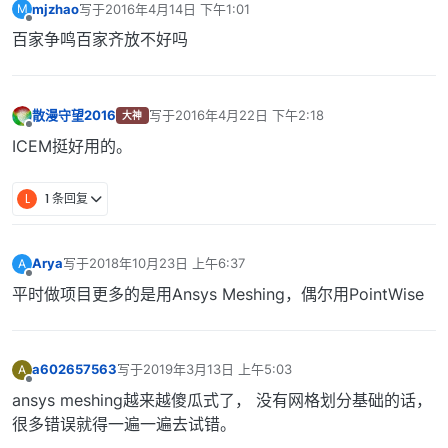
mjzhao
写于
2016年4月14日 下午1:01
M
最后由 编辑
离线
百家争鸣百家齐放不好吗
散漫守望2016
写于
2016年4月22日 下午2:18
大神
最后由 编辑
离线
ICEM挺好用的。
L
1 条回复
Arya
写于
2018年10月23日 上午6:37
A
最后由 编辑
离线
平时做项目更多的是用Ansys Meshing，偶尔用PointWise
a602657563
写于
2019年3月13日 上午5:03
A
最后由 编辑
离线
ansys meshing越来越傻瓜式了， 没有网格划分基础的话，
很多错误就得一遍一遍去试错。