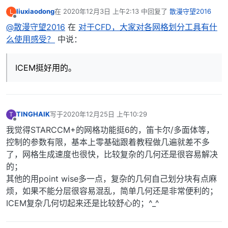
liuxiaodong
在
2020年12月3日 上午2:13
中回复了
散漫守望2016
L
最后由 编辑
离线
@散漫守望2016
在
对于CFD，大家对各网格划分工具有什
么使用感受？
中说：
ICEM挺好用的。
TINGHAIK
写于
2020年12月25日 上午10:29
T
最后由 编辑
离线
我觉得STARCCM+的网格功能挺6的，笛卡尔/多面体等，
控制的参数有限，基本上零基础跟着教程做几遍就差不多
了，网格生成速度也很快，比较复杂的几何还是很容易解决
的；
其他的用point wise多一点，复杂的几何自己划分块有点麻
烦，如果不能分层很容易混乱，简单几何还是非常便利的；
ICEM复杂几何切起来还是比较舒心的；^_^