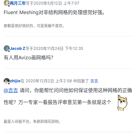
两月三年
写于
2020年5月12日 上午7:07
最后由 编辑
离线
Fluent Meshing对非结构网格的处理感觉好强。
那都是很好很好的，可是我偏不喜欢。
Jacob Z
写于
2020年11月24日 下午12:35
J
最后由 编辑
离线
有人用Avizo画网格吗？
zhijie
在
2020年12月2日 上午2:58
中回复了
吉吉
最后由 编辑
离线
@吉吉
请问，你能帮忙问问他如何保证使用这种网格的正确
性呢？万一专家一看报告评审意见第一条就是这个
最是人间留不住，朱颜辞镜花辞树。