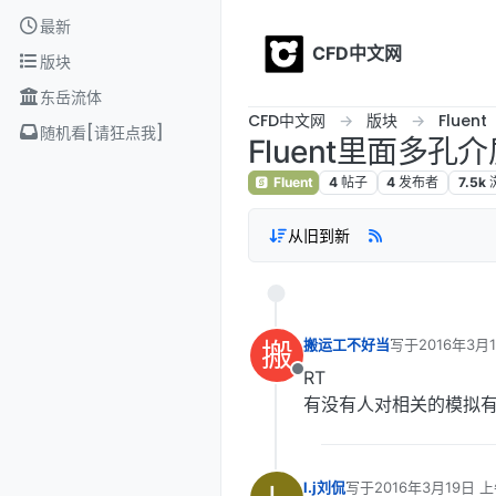
Skip to content
最新
CFD中文网
版块
东岳流体
CFD中文网
版块
Fluent
随机看[请狂点我]
Fluent里面多
Fluent
4
帖子
4
发布者
7.5k
从旧到新
搬
搬运工不好当
写于
2016年3月
最后由 编辑
RT
离线
有没有人对相关的模拟
l.j刘侃
写于
2016年3月19日 上