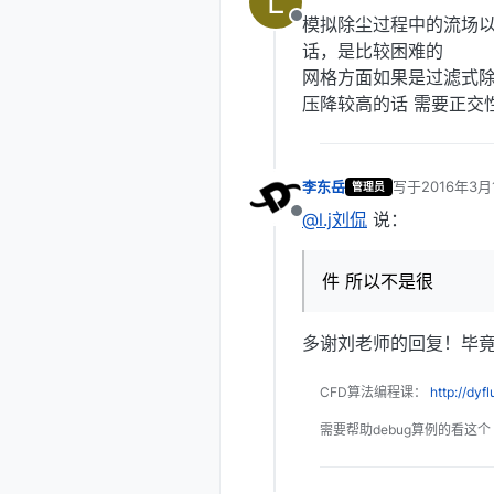
L
最后由 编辑
模拟除尘过程中的流场
离线
话，是比较困难的
网格方面如果是过滤式除
压降较高的话 需要正交
李东岳
写于
2016年3月
管理员
最后由 编辑
@l.j刘侃
说：
离线
件 所以不是很
多谢刘老师的回复！毕
CFD算法编程课：
http://dyf
需要帮助debug算例的看这个