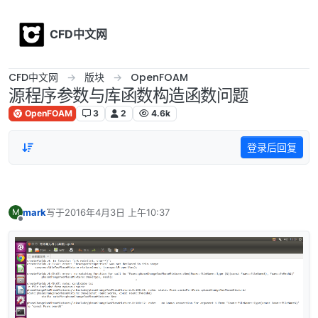
Skip to content
CFD中文网
CFD中文网
版块
OpenFOAM
源程序参数与库函数构造函数问题
OpenFOAM
3
2
4.6k
登录后回复
mark
写于
2016年4月3日 上午10:37
M
最后由 编辑
离线