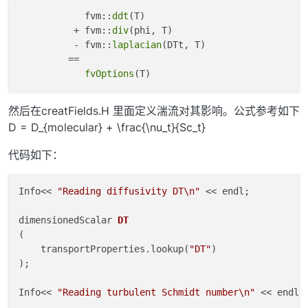
            fvm::
ddt
(T)

          + fvm::
div
(phi, T)

          - fvm::
laplacian
(DTt, T)

         ==

fvOptions
然后在creatFields.H 里面定义湍流对其影响。公式参考如下
D = D_{molecular} + \frac{\nu_t}{Sc_t}
代码如下：
Info<< 
"Reading diffusivity DT\n"
 << endl;

dimensionedScalar 
DT
(
    transportProperties.lookup(
"DT"
)

)
;

Info<< 
"Reading turbulent Schmidt number\n"
 << endl;
