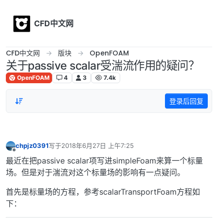
Skip to content
CFD中文网
CFD中文网
版块
OpenFOAM
关于passive scalar受湍流作用的疑问？
OpenFOAM
4
3
7.4k
登录后回复
chpjz0391
写于
2018年6月27日 上午7:25
最后由 编辑
离线
最近在把passive scalar项写进simpleFoam来算一个标量
场。但是对于湍流对这个标量场的影响有一点疑问。
首先是标量场的方程，参考scalarTransportFoam方程如
下：