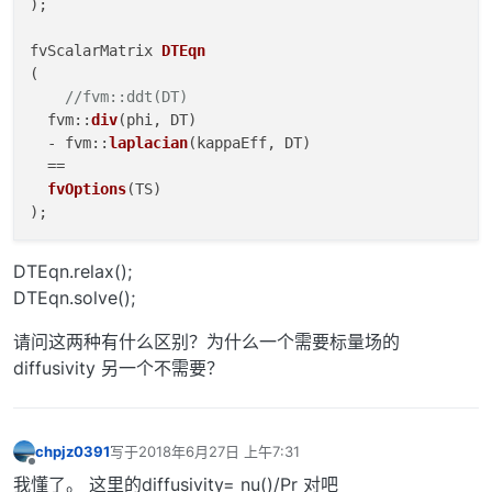
);

fvScalarMatrix 
DTEqn
(

//fvm::ddt(DT)
  fvm::
div
(phi, DT)

  - fvm::
laplacian
(kappaEff, DT)

  ==

fvOptions
(TS) 

DTEqn.relax();
DTEqn.solve();
请问这两种有什么区别？为什么一个需要标量场的
diffusivity 另一个不需要？
chpjz0391
写于
2018年6月27日 上午7:31
最后由 编辑
离线
我懂了。 这里的diffusivity= nu()/Pr 对吧