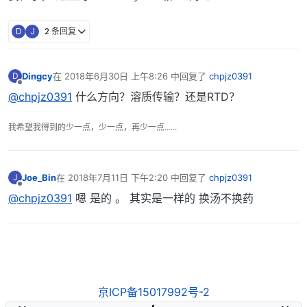
D
J
2 条回复
Dingcy
在
2018年6月30日 上午8:26
中回复了
chpjz0391
D
最后由 编辑
离线
@chpjz0391
什么方向？溶质传输？还是RTD？
我希望我得到的少一点，少一点，再少一点......
Joe_Bin
在
2018年7月11日 下午2:20
中回复了
chpjz0391
J
最后由 编辑
离线
@chpjz0391
嗯 是的 。 其实是一样的 换汤不换药
京ICP备15017992号-2