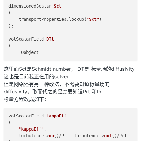
dimensionedScalar 
Sct
(
    transportProperties.lookup(
"Sct"
)

)
;

volScalarField 
DTt
(
    IOobject

    (

"DTt"
,

这里面Sct是Schmidt number， DT是 标量场的diffusivity
        runTime.timeName(
),

这也是目前我正在用的solver
        mesh,

但是网络还有另一种改法，不需要知道标量场的
        IOobject::NO_READ,

diffusivity，取而代之的是需要知道Prt 和Pr
        IOobject::NO_WRITE

标量方程改成如下：
    ),

    nut/Sct + DT,

    nut.
boundaryField
().
types
()

volScalarField 
kappaEff
)
(

"kappaEff"
,

    turbulence
->
nu
()/Pr + turbulence
->
nut
()/Prt
