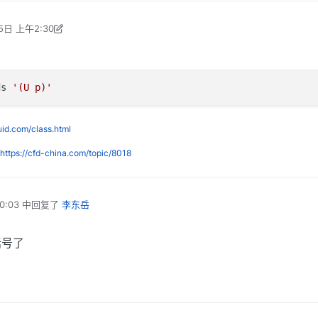
5日 上午2:30
编辑
2018年7月5日 下午6:06
ds 
'(U p)'
luid.com/class.html
https://cfd-china.com/topic/8018
0:03
中回复了
李东岳
括号了