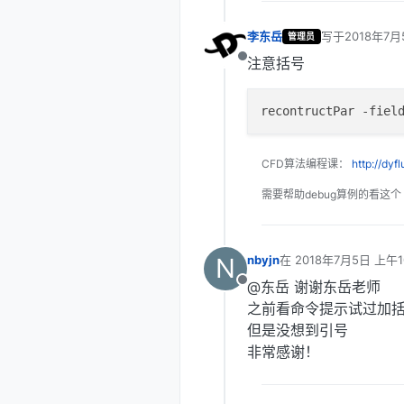
李东岳
写于
2018年7月
管理员
最后由 李东岳 
注意括号
离线
recontructPar -fiel
CFD算法编程课：
http://dyf
需要帮助debug算例的看这个
N
nbyjn
在
2018年7月5日 上午1
最后由 编辑
@东岳 谢谢东岳老师
离线
之前看命令提示试过加
但是没想到引号
非常感谢！