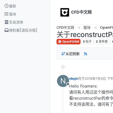
Skip to content
最新
CFD中文网
版块
东岳流体
CFD中文网
版块
OpenF
随机看[请狂点我]
关于reconstruc
OpenFOAM
3
帖子
2
发布者
从旧到新
N
nbyjn
写于
2018年7月4日 下午
最后由 编辑
Hello Foamers:
离线
请问有人用过这个操作吗: 
看reconstructPar的
不支持该用法，请问有