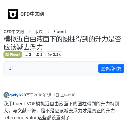
Skip to content
CFD中文网
CFD中文网
版块
Fluent
模拟近自由液面下的圆柱得到的升力是否
应该减去浮力
Fluent
2
2
3.2k
登录后回复
qwfy628
写于
2018年7月11日 上午8:18
Q
最后由 编辑
离线
我用fluent VOF模拟近自由液面下的圆柱得到的升力特别
大，与文献不符，是不是应该减去浮力才是真正的升力，
reference value这些都设置对了