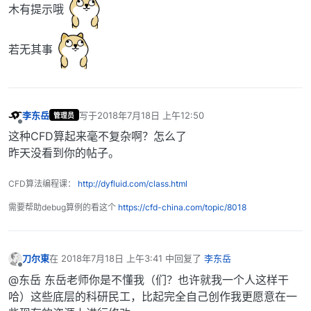
木有提示哦
若无其事
李东岳
写于
2018年7月18日 上午12:50
管理员
最后由 编辑
离线
这种CFD算起来毫不复杂啊？怎么了
昨天没看到你的帖子。
CFD算法编程课：
http://dyfluid.com/class.html
需要帮助debug算例的看这个
https://cfd-china.com/topic/8018
刀尔東
在
2018年7月18日 上午3:41
中回复了
李东岳
最后由 编辑
离线
@东岳 东岳老师你是不懂我（们？也许就我一个人这样干
哈）这些底层的科研民工，比起完全自己创作我更愿意在一