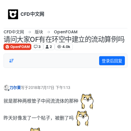
Skip to content
CFD中文网
CFD中文网
版块
OpenFOAM
请问大家OF有在环空中建立的流动算例吗
OpenFOAM
3
2
4.0k
登录后回复
刀尔東
写于
2018年7月17日 下午1:13
最后由 编辑
离线
就是那种两根管子中间流流体的那种
昨天好像发了一个帖子，被删了吗