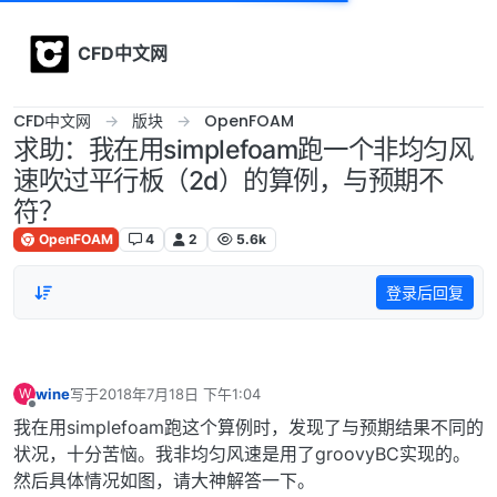
Skip to content
CFD中文网
CFD中文网
版块
OpenFOAM
求助：我在用simplefoam跑一个非均匀风
速吹过平行板（2d）的算例，与预期不
符？
OpenFOAM
4
2
5.6k
登录后回复
wine
写于
2018年7月18日 下午1:04
W
最后由 编辑
离线
我在用simplefoam跑这个算例时，发现了与预期结果不同的
状况，十分苦恼。我非均匀风速是用了groovyBC实现的。
然后具体情况如图，请大神解答一下。