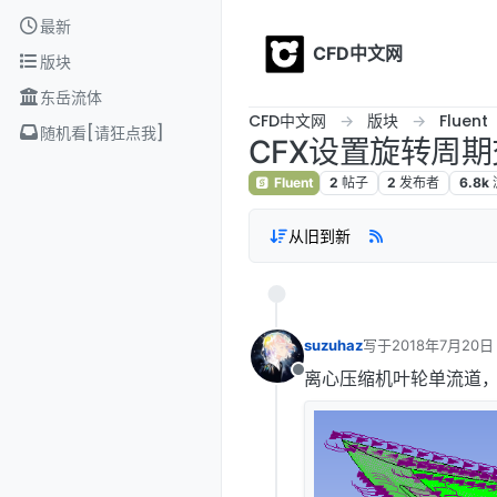
Skip to content
最新
CFD中文网
版块
东岳流体
CFD中文网
版块
Fluent
随机看[请狂点我]
CFX设置旋转周期交界面
Fluent
2
帖子
2
发布者
6.8k
从旧到新
suzuhaz
写于
2018年7月20日
最后由 编辑
离心压缩机叶轮单流道，设置
离线