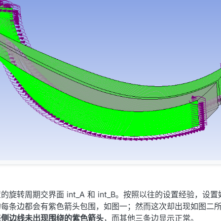
旋转周期交界面 int_A 和 int_B。按照以往的设置经验，设
的每条边都会有紫色箭头包围，如图一；然而这次却出现如图二
盖侧边线未出现围绕的紫色箭头
，而其他三条边显示正常。