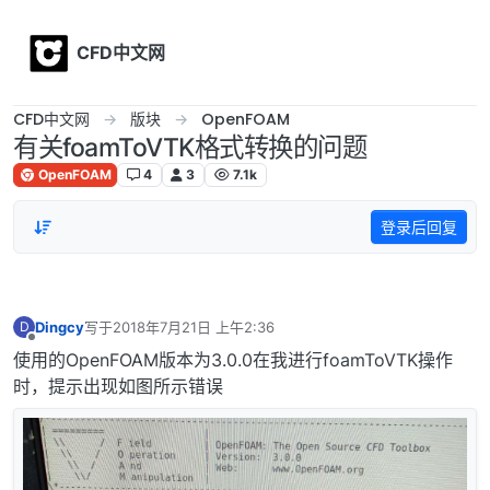
Skip to content
CFD中文网
CFD中文网
版块
OpenFOAM
有关foamToVTK格式转换的问题
OpenFOAM
4
3
7.1k
登录后回复
Dingcy
写于
2018年7月21日 上午2:36
D
最后由 编辑
离线
使用的OpenFOAM版本为3.0.0在我进行foamToVTK操作
时，提示出现如图所示错误