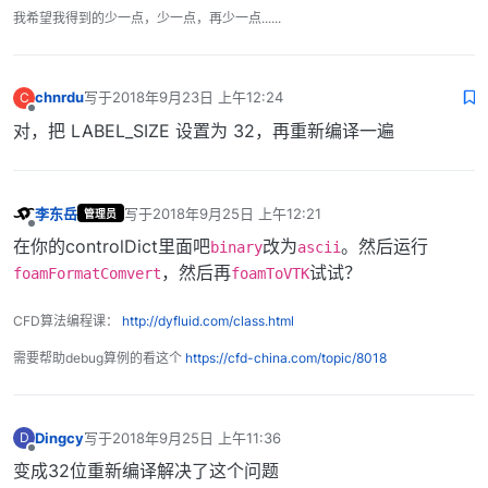
我希望我得到的少一点，少一点，再少一点......
chnrdu
写于
2018年9月23日 上午12:24
C
最后由 编辑
离线
对，把 LABEL_SIZE 设置为 32，再重新编译一遍
李东岳
写于
2018年9月25日 上午12:21
管理员
最后由 编辑
离线
在你的controlDict里面吧
改为
。然后运行
binary
ascii
，然后再
试试？
foamFormatComvert
foamToVTK
CFD算法编程课：
http://dyfluid.com/class.html
需要帮助debug算例的看这个
https://cfd-china.com/topic/8018
Dingcy
写于
2018年9月25日 上午11:36
D
最后由 编辑
离线
变成32位重新编译解决了这个问题