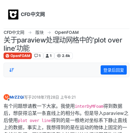
Skip to content
CFD中文网
CFD中文网
版块
OpenFOAM
关于paraview处理动网格中的‘plot over
line’功能
OpenFOAM
1
1
2.6k
登录后回复
MrZZQi
写于
2018年7月28日 上午6:21
M
最后由 编辑
离线
有个问题想请教一下大家。我使用
得到数据
interDyMFoam
后，想获得沿某一条直线上的相分布。但是导入paraview之
后使用
得到的是一根绝对坐标系下静止直线
plot over line
上的数据，事实上，我想得到的是在运动的物体上固定的一