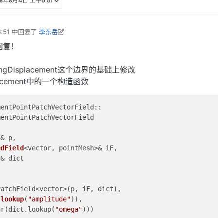
18年8月4日 上午6:51
:51
中回复了
李东岳
18年8月11日 上午5:33
回复！
ingDisplacement这个边界的基础上修改
splacement中的一个构造函数
mentPointPatchVectorField
::

entPointPatchVectorField

& p,

edField
<vector, pointMesh>& iF,

& dict

atchField<vector>(p, iF, dict),

.
lookup
(
"amplitude"
)),

ar(dict.lookup(
"omega"
))
)
