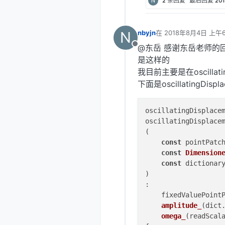
N
2 条回复
最后回复
20
N
nbyjn
在
2018年8月4日 上午6
最后由 李东岳 编辑
20
@东岳 感谢东岳老师的
离线
是这样的
我目前主要是在oscillat
下面是oscillatingDi
oscillatingDisplace
oscillatingDisplacem
(

const
 pointPatch
const
Dimension
const
 dictionary
)

:

    fixedValuePointP
amplitude_
(dict
omega_
(
readScal