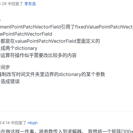
:28
中回复了
李东岳
码
ementPointPatchVectorField引用了fixedValuePointPatchVect
PointPatchVectorField
aluePointPatchVectorField里面定义的
个dictionary
的运算符操作似乎需要改比较多的内容
时间步
m强制改写时间文件夹里边界的dictionary的某个参数
易造成错误
4:14
中回复了
nbyjn
近也在做这样一件事，将参数传入到求解器。 我想将一个矩阵[100*