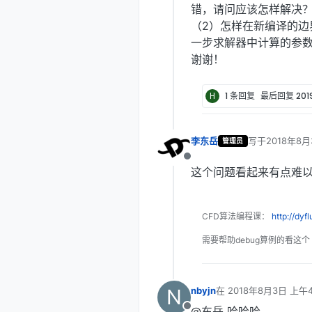
错，请问应该怎样解决
（2）怎样在新编译的
一步求解器中计算的参数
谢谢！
H
1 条回复
最后回复
20
李东岳
写于
2018年8月
管理员
最后由 编辑
离线
这个问题看起来有点难
CFD算法编程课：
http://dyf
需要帮助debug算例的看这个
N
nbyjn
在
2018年8月3日 上午4
最后由 编辑
@东岳 哈哈哈