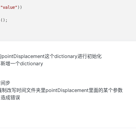
(
"value"
))

s
();

ointDisplacement这个dictionary进行初始化
一个dictionary
时间步
强制改写时间文件夹里pointDisplacement里面的某个参数
易造成错误