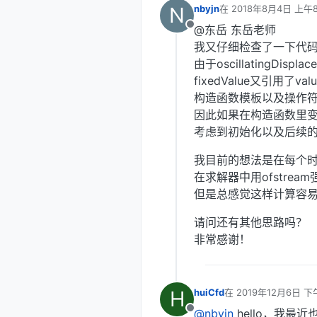
N
nbyjn
在
2018年8月4日 上午8
最后由 编辑
@东岳 东岳老师
离线
我又仔细检查了一下代
由于oscillatingDisplac
fixedValue又引用了value
构造函数模板以及操作符都是在v
因此如果在构造函数里变成两
考虑到初始化以及后续
我目前的想法是在每个
在求解器中用ofstrea
但是总感觉这样计算容
请问还有其他思路吗？
非常感谢！
H
huiCfd
在
2019年12月6日 下午
最后由 编辑
@nbyjn
hello，我最
离线