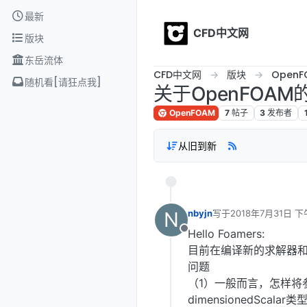
Skip to content
最新
CFD中文网
版块
东岳流体
CFD中文网
版块
OpenF
随机看[请狂点我]
关于OpenFOA
OpenFOAM
7
帖子
3
发布者
从旧到新
N
nbyjn
写于
2018年7月31日 下午
最后由 编辑
Hello Foamers:
离线
目前在编译新的求解器和
问题
（1）一般而言，怎样将参
dimensionedSca