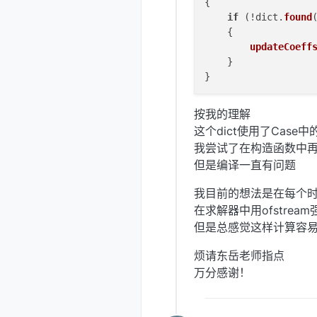
{

if
 (!dict.
found
    {

updateCoeff
    }

按我的理解
这个dict使用了Case中的p
我尝试了在构造函数中再新增
但是编译一直有问题
我目前的想法是在每个
在求解器中用ofstream
但是总感觉这样计算容
烦请东岳老师指点
万分感谢！