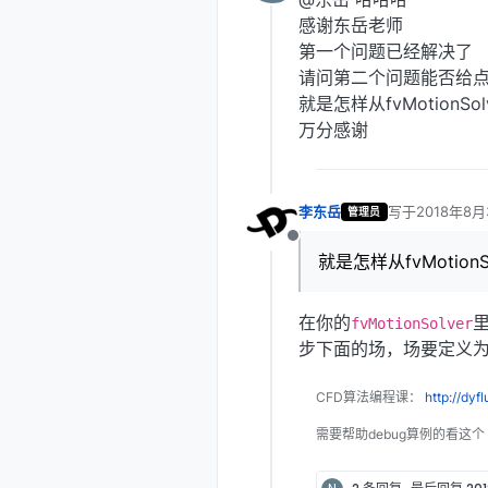
离线
感谢东岳老师
第一个问题已经解决了
请问第二个问题能否给
就是怎样从fvMotionS
万分感谢
李东岳
写于
2018年8月
管理员
最后由 编辑
离线
就是怎样从fvMotio
在你的
fvMotionSolver
步下面的场，场要定义
CFD算法编程课：
http://dyf
需要帮助debug算例的看这个