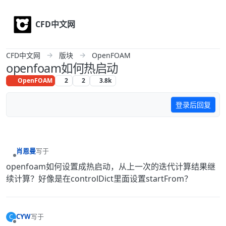
Skip to content
CFD中文网
CFD中文网
版块
OpenFOAM
openfoam如何热启动
OpenFOAM
2
2
3.8k
登录后回复
肖恩曼
写于
最后由 编辑
离线
openfoam如何设置成热启动，从上一次的迭代计算结果继
续计算？好像是在controlDict里面设置startFrom？
CYW
写于
C
最后由 编辑
离线