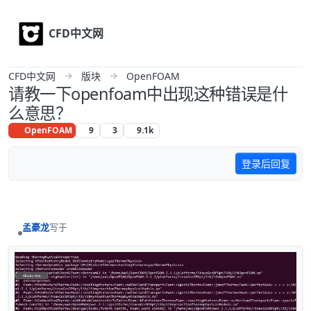
Skip to content
CFD中文网
CFD中文网
版块
OpenFOAM
请教一下openfoam中出现这种错误是什
么意思？
OpenFOAM
9
3
9.1k
登录后回复
孟豪龙
写于
最后由 编辑
离线