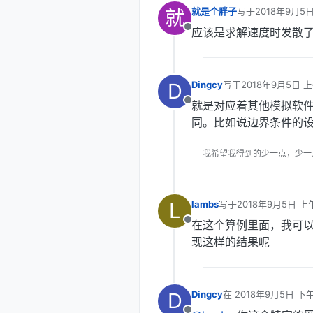
就
就是个胖子
写于
2018年9月5日
最后由 编辑
应该是求解速度时发散
离线
D
Dingcy
写于
2018年9月5日 上
最后由 编辑
就是对应着其他模拟软
离线
同。比如说边界条件的
我希望我得到的少一点，少一点，再
L
lambs
写于
2018年9月5日 上午
最后由 编辑
在这个算例里面，我可
离线
现这样的结果呢
D
Dingcy
在
2018年9月5日 下午
最后由 编辑