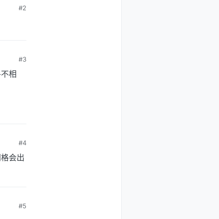
#2
#3
各不相
#4
网格会出
#5