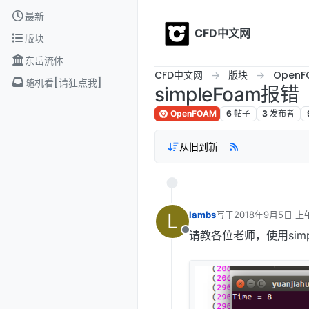
Skip to content
最新
CFD中文网
版块
东岳流体
CFD中文网
版块
OpenF
随机看[请狂点我]
simpleFoam报错
OpenFOAM
6
帖子
3
发布者
从旧到新
L
lambs
写于
2018年9月5日 上午
最后由 李东岳 编辑
20
请教各位老师，使用sim
离线