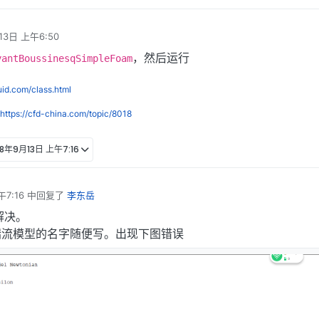
13日 上午6:50
，然后运行
yantBoussinesqSimpleFoam
luid.com/class.html
https://cfd-china.com/topic/8018
18年9月13日 上午7:16
7:16
中回复了
李东岳
解决。
湍流模型的名字随便写。出现下图错误