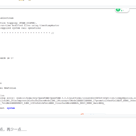
少一点......