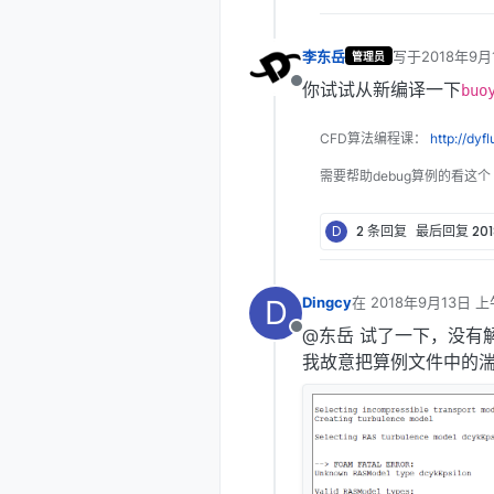
李东岳
写于
2018年9月
管理员
最后由 编辑
你试试从新编译一下
离线
buo
CFD算法编程课：
http://dyf
需要帮助debug算例的看这个
D
2 条回复
最后回复
20
D
Dingcy
在
2018年9月13日 上午
最后由 编辑
@东岳 试了一下，没有
离线
我故意把算例文件中的