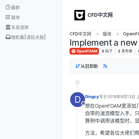
Skip to content
最新
CFD中文网
版块
东岳流体
CFD中文网
版块
OpenF
随机看[请狂点我]
Implement a new
OpenFOAM
5
帖子
2
发布者
从旧到新
D
Dingcy
写于
2018年9月13日 
最后由 编辑
想在OpenFOAM里添加
离线
自带的湍流模型入手，
算例中调用该模型时，
方法，希望各位大佬们