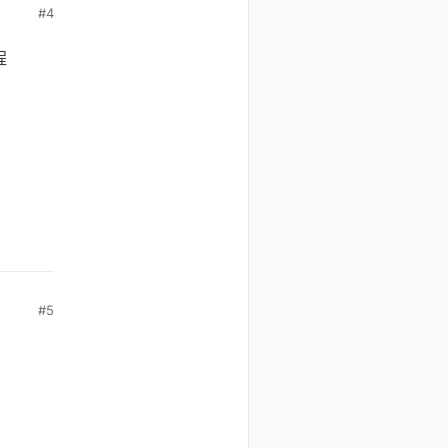
#4
程
#5