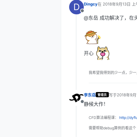
D
Dingcy
在
2018年9月13日 上
最后由 编辑
离线
@东岳 成功解决了，在
开心
我希望我得到的少一点，少一点，再
李东岳
写于
2018年9月
管理员
最后由 编辑
静候大作！
离线
CFD算法编程课：
http://dyf
需要帮助debug算例的看这个