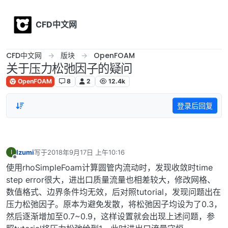
Skip to content
CFD中文网
CFD中文网
版块
OpenFOAM
关于压力松弛因子的疑问
OpenFOAM
8
2
12.4k
登录后回复
Izumi
写于
2018年9月17日 上午10:16
I
最后由 编辑
离线
使用rhoSimpleFoam计算圆管内流动时，发现收敛时time
step error很大，进出口质量流量也相差较大，修改网格、
数值格式、边界条件均无效，后对照tutorial，发现问题出在
压力松弛因子。原本为避免发散，将松弛因子均设为了0.3，
然后逐渐增加至0.7~0.9，这样设置就会出现上述问题，参