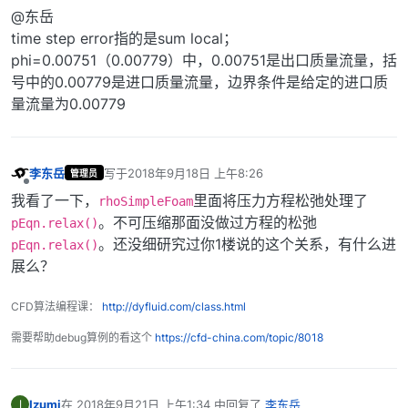
离线
@东岳
time step error指的是sum local；
phi=0.00751（0.00779）中，0.00751是出口质量流量，括
号中的0.00779是进口质量流量，边界条件是给定的进口质
量流量为0.00779
李东岳
写于
2018年9月18日 上午8:26
管理员
最后由 编辑
离线
我看了一下，
里面将压力方程松弛处理了
rhoSimpleFoam
。不可压缩那面没做过方程的松弛
pEqn.relax()
。还没细研究过你1楼说的这个关系，有什么进
pEqn.relax()
展么？
CFD算法编程课：
http://dyfluid.com/class.html
需要帮助debug算例的看这个
https://cfd-china.com/topic/8018
Izumi
在
2018年9月21日 上午1:34
中回复了
李东岳
I