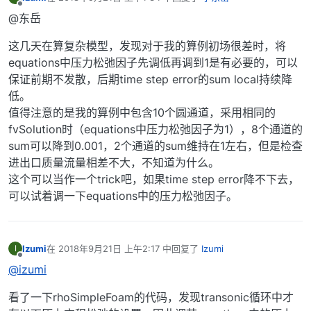
最后由 编辑
离线
@东岳
这几天在算复杂模型，发现对于我的算例初场很差时，将
equations中压力松弛因子先调低再调到1是有必要的，可以
保证前期不发散，后期time step error的sum local持续降
低。
值得注意的是我的算例中包含10个圆通道，采用相同的
fvSolution时（equations中压力松弛因子为1），8个通道的
sum可以降到0.001，2个通道的sum维持在1左右，但是检查
进出口质量流量相差不大，不知道为什么。
这个可以当作一个trick吧，如果time step error降不下去，
可以试着调一下equations中的压力松弛因子。
Izumi
在
2018年9月21日 上午2:17
中回复了
Izumi
I
最后由 编辑
离线
@izumi
看了一下rhoSimpleFoam的代码，发现transonic循环中才