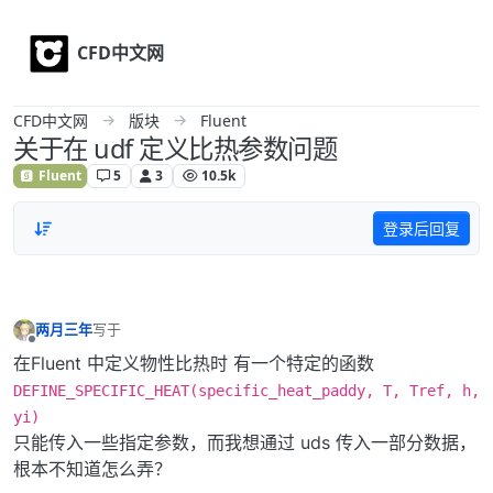
Skip to content
CFD中文网
CFD中文网
版块
Fluent
关于在 udf 定义比热参数问题
Fluent
5
3
10.5k
登录后回复
两月三年
写于
最后由 编辑
离线
在Fluent 中定义物性比热时 有一个特定的函数
DEFINE_SPECIFIC_HEAT(specific_heat_paddy, T, Tref, h,
yi)
只能传入一些指定参数，而我想通过 uds 传入一部分数据，
根本不知道怎么弄？