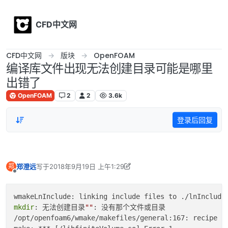
Skip to content
CFD中文网
CFD中文网
版块
OpenFOAM
编译库文件出现无法创建目录可能是哪里
出错了
OpenFOAM
2
2
3.6k
登录后回复
郑澄远
写于
2018年9月19日 上午1:29
郑
最后由 李东岳 编辑
2018年9月19日 上午9:46
离线
mkdir
: 无法创建目录
""
: 没有那个文件或目录

/opt/openfoam6/wmake/makefiles/general:167: recipe 
f