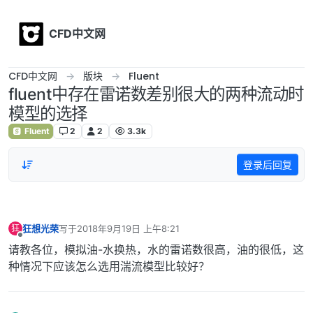
Skip to content
CFD中文网
CFD中文网
版块
Fluent
fluent中存在雷诺数差别很大的两种流动时
模型的选择
Fluent
2
2
3.3k
登录后回复
狂想光荣
写于
2018年9月19日 上午8:21
狂
最后由 编辑
离线
请教各位，模拟油-水换热，水的雷诺数很高，油的很低，这
种情况下应该怎么选用湍流模型比较好？