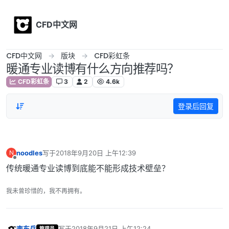
Skip to content
CFD中文网
CFD中文网
版块
CFD彩虹条
暖通专业读博有什么方向推荐吗？
CFD彩虹条
3
2
4.6k
登录后回复
noodles
写于
2018年9月20日 上午12:39
N
最后由 编辑
离线
传统暖通专业读博到底能不能形成技术壁垒？
我未曾珍惜的，我不再拥有。
李东岳
写于
2018年9月21日 上午12:24
管理员