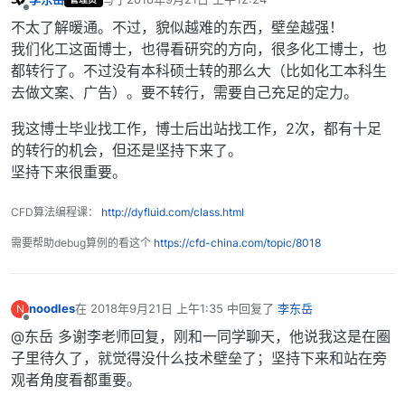
最后由 编辑
离线
不太了解暖通。不过，貌似越难的东西，壁垒越强！
我们化工这面博士，也得看研究的方向，很多化工博士，也
都转行了。不过没有本科硕士转的那么大（比如化工本科生
去做文案、广告）。要不转行，需要自己充足的定力。
我这博士毕业找工作，博士后出站找工作，2次，都有十足
的转行的机会，但还是坚持下来了。
坚持下来很重要。
CFD算法编程课：
http://dyfluid.com/class.html
需要帮助debug算例的看这个
https://cfd-china.com/topic/8018
noodles
在
2018年9月21日 上午1:35
中回复了
李东岳
N
最后由 编辑
离线
@东岳 多谢李老师回复，刚和一同学聊天，他说我这是在圈
子里待久了，就觉得没什么技术壁垒了；坚持下来和站在旁
观者角度看都重要。