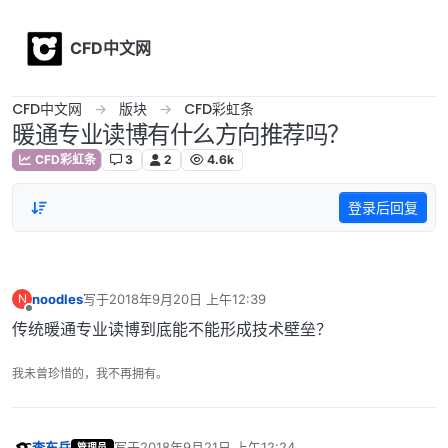
Skip to content
CFD中文网
CFD中文网
版块
CFD彩虹条
暖通专业读博有什么方向推荐吗？
CFD彩虹条
3
2
4.6k
登录后回复
noodles
写于
2018年9月20日 上午12:39
N
最后由 编辑
离线
传统暖通专业读博到底能不能形成技术壁垒？
我未曾珍惜的，我不再拥有。
李东岳
写于
2018年9月21日 上午12:24
管理员