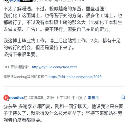
最后由 编辑
离线
不太了解暖通。不过，貌似越难的东西，壁垒越强！
我们化工这面博士，也得看研究的方向，很多化工博士，也
都转行了。不过没有本科硕士转的那么大（比如化工本科生
去做文案、广告）。要不转行，需要自己充足的定力。
我这博士毕业找工作，博士后出站找工作，2次，都有十足
的转行的机会，但还是坚持下来了。
坚持下来很重要。
CFD算法编程课：
http://dyfluid.com/class.html
需要帮助debug算例的看这个
https://cfd-china.com/topic/8018
noodles
在
2018年9月21日 上午1:35
中回复了
李东岳
N
最后由 编辑
离线
@东岳 多谢李老师回复，刚和一同学聊天，他说我这是在圈
子里待久了，就觉得没什么技术壁垒了；坚持下来和站在旁
观者角度看都重要。