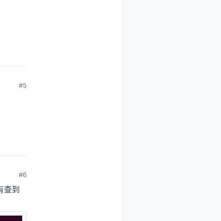
#5
#6
有查到