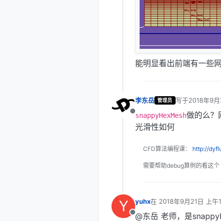
能明显看出前端有一些
李东岳
写于
2018年9月
管理员
最后由 编辑
做的么？
离线
snappyHexMesh
光滑性如何
CFD算法编程课：
http://dyf
需要帮助debug算例的看这个
Y
yuhx
在
2018年9月21日 上午1
最后由 李东岳 编辑
201
@东岳 老师，是snapp
离线