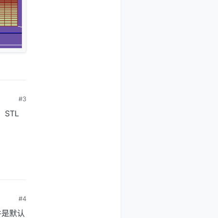
#3
STL
#4
件是默认