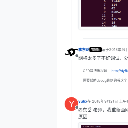
李东岳
写于
2018年9月
管理员
最后由 编辑
网格太多了不好调试，处
离线
CFD算法编程课：
http://dyf
需要帮助debug算例的看这个
Y
yuhx
在
2018年9月21日 上午1
最后由 编辑
@东岳 老师，我重新画网
离线
原因