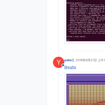
Y
yuhx
在
2018年9月21日 上午1
最后由 编辑
@yuhx
离线