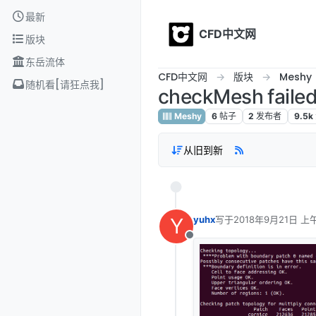
Skip to content
最新
CFD中文网
版块
东岳流体
CFD中文网
版块
Meshy
随机看[请狂点我]
checkMesh fai
Meshy
6
帖子
2
发布者
9.5k
从旧到新
Y
yuhx
写于
2018年9月21日 上午
最后由 编辑
离线