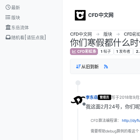
Skip to content
最新
CFD中文网
版块
东岳流体
CFD中文网
版块
CFD彩
随机看[请狂点我]
你们寒假都什么时
CFD彩虹条
1
帖子
1
发布者
2
从旧到新
李东岳
写于
2018年9月
管理员
最后由 李东岳 
我这面2月24号，你们呢
离线
CFD算法编程课：
http://dyf
需要帮助debug算例的看这个