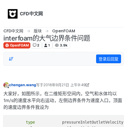
Skip to content
CFD中文网
CFD中文网
版块
OpenFOAM
interfoam的大气边界条件问题
OpenFOAM
2
1
3.9k
登录后回复
chengan.wang
写于
2018年9月21日 上午9:49
最后由 李东岳 编辑
2018年9月21日 下午9:04
离线
大家好，如图所示，在二维矩形空间内，空气和水体均以
1m/s的速度水平向右运动，左侧边界条件为速度入口，顶面
的速度边界条件我设为
type
            pressureInletOutletVelocity;
