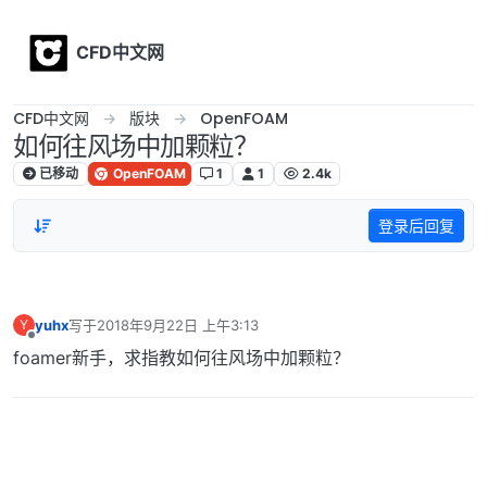
Skip to content
CFD中文网
CFD中文网
版块
OpenFOAM
如何往风场中加颗粒？
已移动
OpenFOAM
1
1
2.4k
登录后回复
yuhx
写于
2018年9月22日 上午3:13
Y
最后由 编辑
离线
foamer新手，求指教如何往风场中加颗粒？