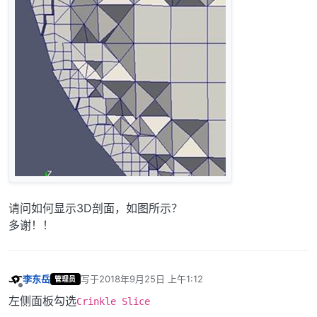
请问如何显示3D剖面，如图所示？
多谢！！
李东岳
写于
2018年9月25日 上午1:12
管理员
最后由 编辑
离线
左侧面板勾选
Crinkle Slice