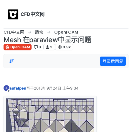
Skip to content
CFD中文网
CFD中文网
版块
OpenFOAM
Mesh 在paraview中显示问题
OpenFOAM
3
2
3.9k
登录后回复
aufalpen
写于
2018年9月24日 上午9:34
A
最后由 编辑
离线