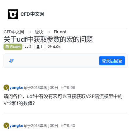
Skip to content
CFD中文网
CFD中文网
版块
Fluent
关于udf中获取参数的宏的问题
Fluent
2
1
4.0k
登录后回复
yangke
写于
2018年9月30日 上午9:06
Y
最后由 编辑
离线
请问各位，udf中有没有宏可以直接获取V2F湍流模型中的
V^2和f的数值？
yangke
写于
2018年9月30日 上午9:40
Y
最后由 编辑
离线