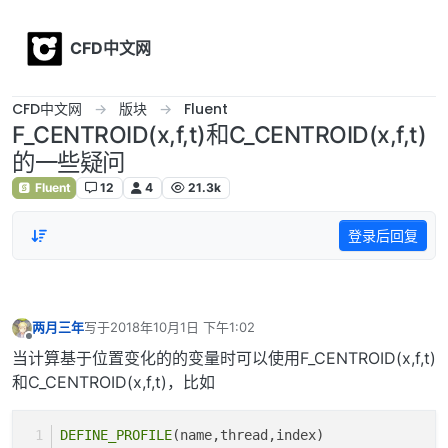
Skip to content
CFD中文网
CFD中文网
版块
Fluent
F_CENTROID(x,f,t)和C_CENTROID(x,f,t)
的一些疑问
Fluent
12
4
21.3k
登录后回复
两月三年
写于
2018年10月1日 下午1:02
最后由 编辑
离线
当计算基于位置变化的的变量时可以使用F_CENTROID(x,f,t)
和C_CENTROID(x,f,t)，比如
DEFINE_PROFILE
(name,thread,index)