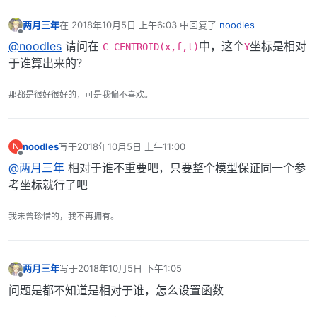
两月三年
在
2018年10月5日 上午6:03
中回复了
noodles
最后由 编辑
离线
@noodles
请问在
中，这个
坐标是相对
C_CENTROID(x,f,t)
Y
于谁算出来的？
那都是很好很好的，可是我偏不喜欢。
noodles
写于
2018年10月5日 上午11:00
N
最后由 编辑
离线
@两月三年
相对于谁不重要吧，只要整个模型保证同一个参
考坐标就行了吧
我未曾珍惜的，我不再拥有。
两月三年
写于
2018年10月5日 下午1:05
最后由 编辑
离线
问题是都不知道是相对于谁，怎么设置函数