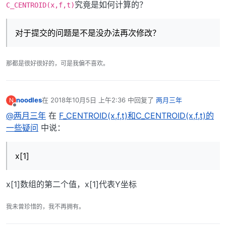
究竟是如何计算的？
C_CENTROID(x,f,t)
对于提交的问题是不是没办法再次修改？
那都是很好很好的，可是我偏不喜欢。
noodles
在
2018年10月5日 上午2:36
中回复了
两月三年
N
最后由 编辑
离线
@两月三年
在
F_CENTROID(x,f,t)和C_CENTROID(x,f,t)的
一些疑问
中说：
x[1]
x[1]数组的第二个值，x[1]代表Y坐标
我未曾珍惜的，我不再拥有。