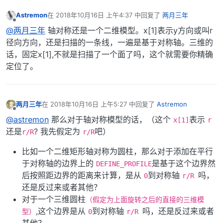
Astremon
在
2018年10月16日 上午4:37
中回复了
两月三年
最后由 编辑
离线
@两月三年
轴对称还是一个二维模型。x[1]表示y方向或叫r
径向方向，还是扫描的一条线，一遍是基于对称轴。三维的
话，固定x[1],不就是扫描了一个面了吗，这个就需要你精确
定位了。
两月三年
在
2018年10月16日 上午5:27
中回复了
Astremon
最后由 编辑
离线
@astremon
那么对于轴对称模型的话，（这个
表示
x[1]
r
还是
? 我先假定为
吧）
r/R
r/R
比如一个二维矩形轴对称为圆柱，那么对于添加在平行
于对称轴的边界上的
是基于这个边界然
DEFINE_PROFILE
后按照距边界的距离来计算，是从
到对称轴
吗，
0
r/R
还是反过来或者其他？
对于一个三维圆柱
（假定为上面旋转之后的直接的三维模
,这个边界是从
到对称轴
吗，还是反过来或者
型）
0
r/R
其他？