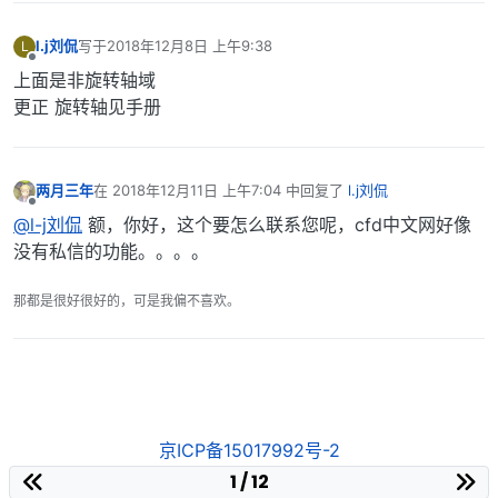
l.j刘侃
写于
2018年12月8日 上午9:38
L
最后由 编辑
离线
上面是非旋转轴域
更正 旋转轴见手册
两月三年
在
2018年12月11日 上午7:04
中回复了
l.j刘侃
最后由 编辑
离线
@l-j刘侃
额，你好，这个要怎么联系您呢，cfd中文网好像
没有私信的功能。。。。
那都是很好很好的，可是我偏不喜欢。
京ICP备15017992号-2
1 / 12