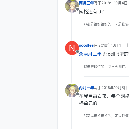
两月三年
写于
2018年10月4日
最后由 编辑
网格还有id？
离线
那都是很好很好的，可是我偏
N
noodles
在
2018年10月4日 上
最后由 编辑
@两月三年
那cell_t
离线
我未曾珍惜的，我不再拥有。
两月三年
写于
2018年10月5日
最后由 编辑
在我目前看来，每个网
离线
格单元的
那都是很好很好的，可是我偏