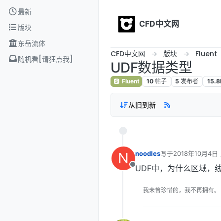
Skip to content
最新
CFD中文网
版块
东岳流体
CFD中文网
版块
Fluent
随机看[请狂点我]
UDF数据类型
Fluent
10
帖子
5
发布者
15.8
从旧到新
N
noodles
写于
2018年10月4日 
最后由 编辑
UDF中，为什么区域，
离线
我未曾珍惜的，我不再拥有。