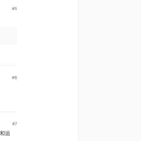
#5
#6
#7
取和运