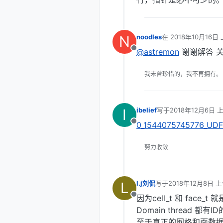
N
noodles
在
2018年10月16日 
最后由 编辑
@astremon
谢谢解答 关
离线
我未曾珍惜的，我不再拥有。
I
ibelief
写于
2018年12月6日 上
最后由 编辑
0_1544075745776_UDF
离线
努力收敛
L
l.j刘侃
写于
2018年12月8日 上
最后由 编辑
因为cell_t 和 face_t
离线
Domain thread 都有ID
至于真正的网格和面数据 实