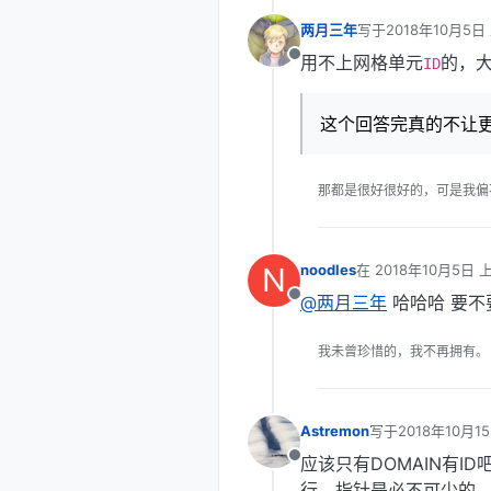
两月三年
写于
2018年10月5日
最后由 编辑
用不上网格单元
的，
离线
ID
这个回答完真的不让
那都是很好很好的，可是我偏
N
noodles
在
2018年10月5日 上
最后由 编辑
@两月三年
哈哈哈 要不要
离线
我未曾珍惜的，我不再拥有。
Astremon
写于
2018年10月15
最后由 编辑
应该只有DOMAIN有ID吧
离线
行，指针是必不可少的