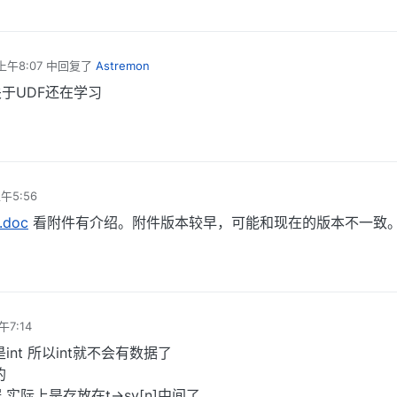
上午8:07
中回复了
Astremon
于UDF还在学习
午5:56
.doc
看附件有介绍。附件版本较早，可能和现在的版本不一致
午7:14
 就是int 所以int就不会有数据了
的
际上是存放在t->sv[n]中间了