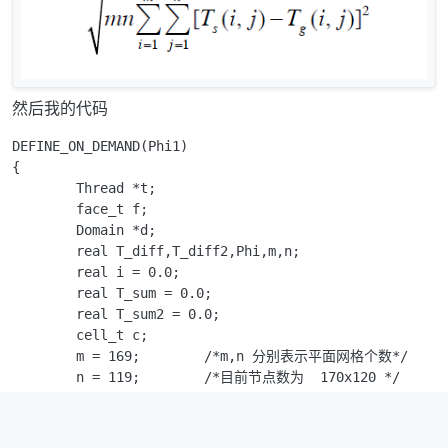
然后我的代码
DEFINE_ON_DEMAND(Phi1)

{

	Thread *t;

	face_t f;

	Domain *d;

	real T_diff,T_diff2,Phi,m,n;

	real i = 0.0;

	real T_sum = 0.0;

	real T_sum2 = 0.0;

	cell_t c;

	m = 169;	/*m,n 分别表示平面网格个数*/

	n = 119;	/*目前节点数为  170x120 */

	d = Get_Domain(1);

	{

		thread_loop_c(t,d)
