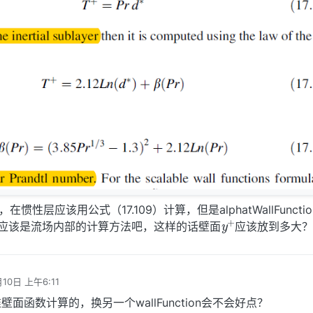
惯性层应该用公式（17.109）计算，但是alphatWallFuncti
y
+
应该是流场内部的计算方法吧，这样的话壁面
应该放到多大
月10日 上午6:11
面函数计算的，换另一个wallFunction会不会好点？