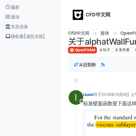
Skip to content
最新
CFD中文网
版块
东岳流体
CFD中文网
版块
OpenF
随机看[请狂点我]
关于alphatWallF
OpenFOAM
3
帖子
2
发布者
从旧到新
I
Izumi
写于
2018年10月9日 上午
最后由 编辑
标准壁面函数是下面这
离线