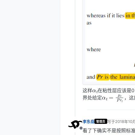
α
t
这样
在粘性层应该是0，在
α
t
t
=
μ
t
P
r
界处给定
，这
李东岳
写于
2018年10
管理员
最后由 编辑
看了下确实不是按照标准壁
离线